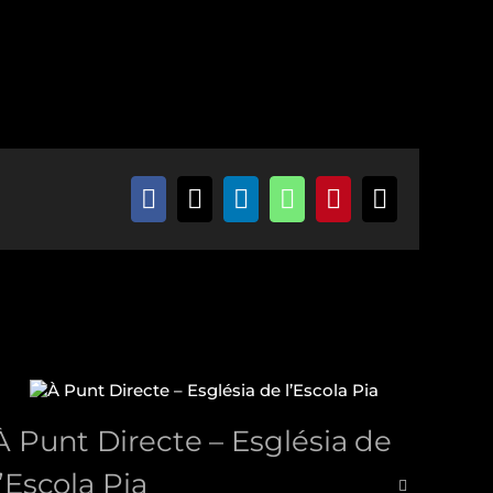
Facebook
X
LinkedIn
WhatsApp
Pinterest
Correo
electrónic
À Punt Directe – Església de
Nue
l’Escola Pia