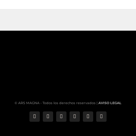
© ARS MAGNA - Todos los derechos reservados |
AVISO LEGAL
Correo
Phone
LinkedIn
YouTube
Facebook
Instagram
electrónico