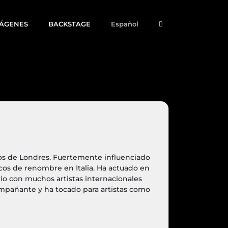
MÁGENES
BACKSTAGE
Español
dos de Londres. Fuertemente influenciado
os de renombre en Italia. Ha actuado en
io con muchos artistas internacionales
mpañante y ha tocado para artistas como