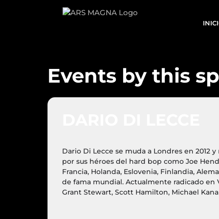
Saltar
al
INIC
contenido
Events by this s
DARIO DI LECCE
Dario Di Lecce se muda a Londres en 2012 y 
por sus héroes del hard bop como Joe Hend
Francia, Holanda, Eslovenia, Finlandia, Ale
de fama mundial. Actualmente radicado en 
Grant Stewart, Scott Hamilton, Michael Kana