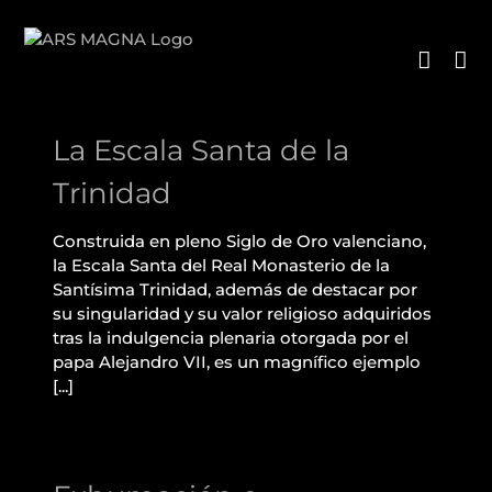
Saltar
al
contenido
La Escala Santa de la
Trinidad
La Escala Santa de la
Trinidad
Construida en pleno Siglo de Oro valenciano,
la Escala Santa del Real Monasterio de la
Santísima Trinidad, además de destacar por
su singularidad y su valor religioso adquiridos
tras la indulgencia plenaria otorgada por el
papa Alejandro VII, es un magnífico ejemplo
Exhumación e
[...]
inhumación de los restos
de la reina María de