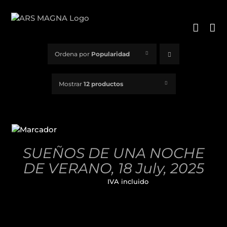
Saltar
al
contenido
Ordena por
Popularidad
Mostrar
12 productos
AÑADIR
AL
CARRITO
/
SUEÑOS DE UNA NOCHE
DETALLES
DE VERANO, 18 July, 2025
32,00
€
IVA incluido
AÑADIR
AL
CARRITO
/