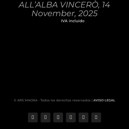
ALL’ALBA VINCERÒ, 14
DETALLES
November, 2025
32,00
€
IVA incluido
© ARS MAGNA - Todos los derechos reservados |
AVISO LEGAL
Correo
Phone
LinkedIn
YouTube
Facebook
Instagram
electrónico