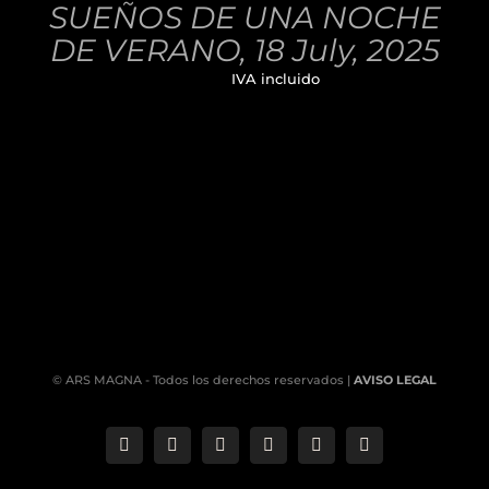
SUEÑOS DE UNA NOCHE
DETALLES
DE VERANO, 18 July, 2025
32,00
€
IVA incluido
© ARS MAGNA - Todos los derechos reservados |
AVISO LEGAL
Correo
Phone
LinkedIn
YouTube
Facebook
Instagram
electrónico