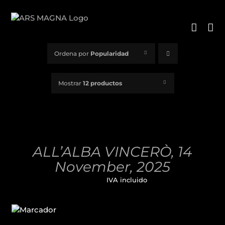
Saltar
al
contenido
Ordena por
Popularidad
Mostrar
12 productos
AÑADIR
AL
CARRITO
/
ALL’ALBA VINCERÒ, 14
DETALLES
November, 2025
32,00
€
IVA incluido
AÑADIR
AL
CARRITO
/