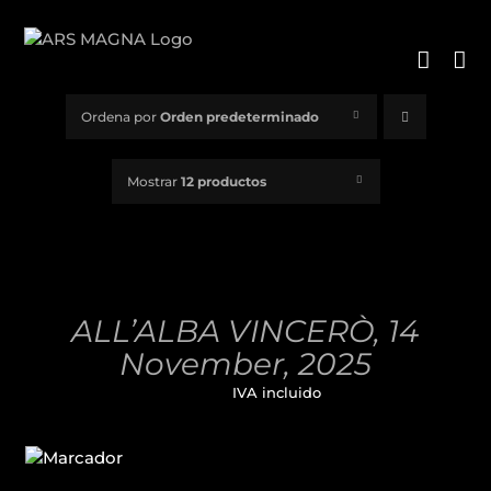
Saltar
al
contenido
Ordena por
Orden predeterminado
Mostrar
12 productos
AÑADIR
AL
CARRITO
/
ALL’ALBA VINCERÒ, 14
DETALLES
November, 2025
32,00
€
IVA incluido
AÑADIR
AL
CARRITO
/