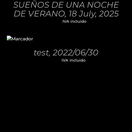
SUEÑOS DE UNA NOCHE
DETALLES
DE VERANO, 18 July, 2025
32,00
€
IVA incluido
AÑADIR
AL
CARRITO
/
test, 2022/06/30
DETALLES
11,00
€
IVA incluido