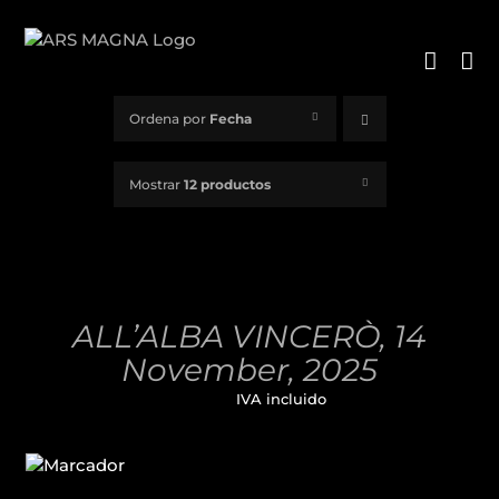
Saltar
al
contenido
Ordena por
Fecha
Mostrar
12 productos
AÑADIR
AL
CARRITO
/
ALL’ALBA VINCERÒ, 14
DETALLES
November, 2025
32,00
€
IVA incluido
AÑADIR
AL
CARRITO
/