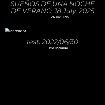
SUEÑOS DE UNA NOCHE
DETALLES
DE VERANO, 18 July, 2025
32,00
€
IVA incluido
AÑADIR
AL
CARRITO
/
test, 2022/06/30
DETALLES
11,00
€
IVA incluido