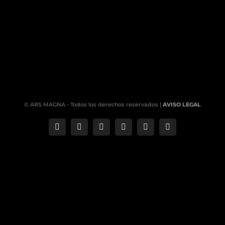
© ARS MAGNA - Todos los derechos reservados |
AVISO LEGAL
Correo
Phone
LinkedIn
YouTube
Facebook
Instagram
electrónico