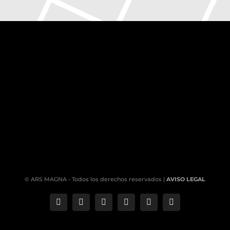
© ARS MAGNA - Todos los derechos reservados |
AVISO LEGAL
Correo
Phone
LinkedIn
YouTube
Facebook
Instagram
electrónico