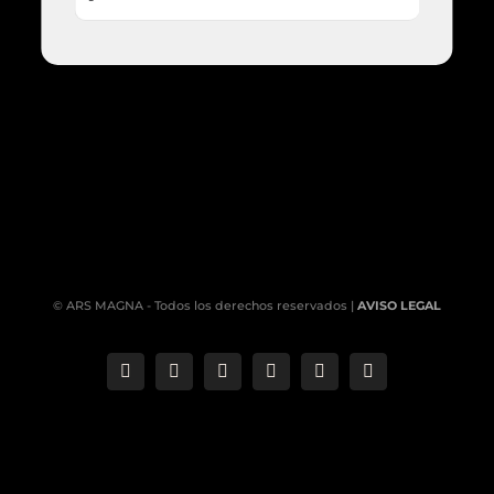
© ARS MAGNA - Todos los derechos reservados |
AVISO LEGAL
Correo
Phone
LinkedIn
YouTube
Facebook
Instagram
electrónico