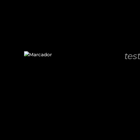
32,00
DETALLES
AÑADIR
AL
tes
CARRITO
/
11,00
€
DETALLES