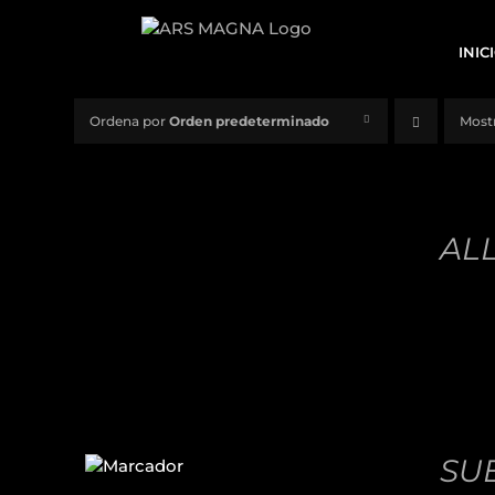
Saltar
al
INIC
contenido
Ordena por
Orden predeterminado
Most
AÑADIR
AL
ALL
CARRITO
/
32,00
DETALLES
AÑADIR
AL
SUE
CARRITO
/