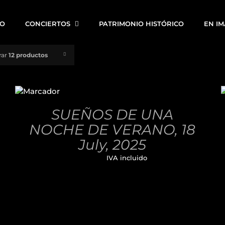
IO
CONCIERTOS
PATRIMONIO HISTÓRICO
EN I
rar
12 productos
AÑADIR
AL
CARRITO
/
SUEÑOS DE UNA
DETALLES
NOCHE DE VERANO, 18
July, 2025
32,00
€
IVA incluido