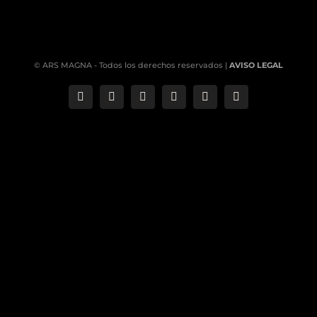
© ARS MAGNA - Todos los derechos reservados |
AVISO LEGAL
Correo
Phone
LinkedIn
YouTube
Facebook
Instagram
electrónico