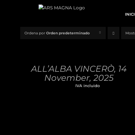
Saltar
al
INIC
contenido
Ordena por
Orden predeterminado
Most
AÑADIR
AL
CARRITO
/
ALL’ALBA VINCERÒ, 14
DETALLES
November, 2025
32,00
€
IVA incluido