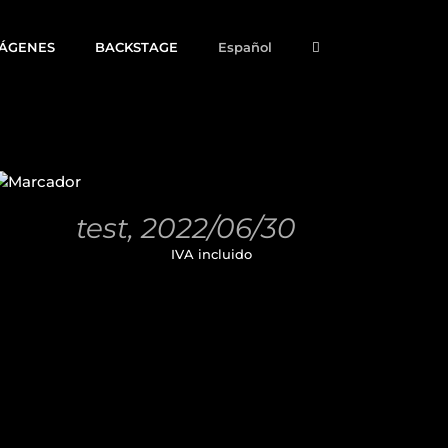
MÁGENES
BACKSTAGE
Español
AÑADIR
AL
CARRITO
/
test, 2022/06/30
DETALLES
11,00
€
IVA incluido