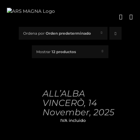
Saltar
al
contenido
Ordena por
Orden predeterminado
Mostrar
12 productos
AÑADIR
AL
ALL’ALBA
CARRITO
/
VINCERÒ, 14
DETALLES
November, 2025
32,00
€
IVA incluido