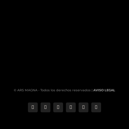
© ARS MAGNA - Todos los derechos reservados |
AVISO LEGAL
Correo
Phone
LinkedIn
YouTube
Facebook
Instagram
electrónico