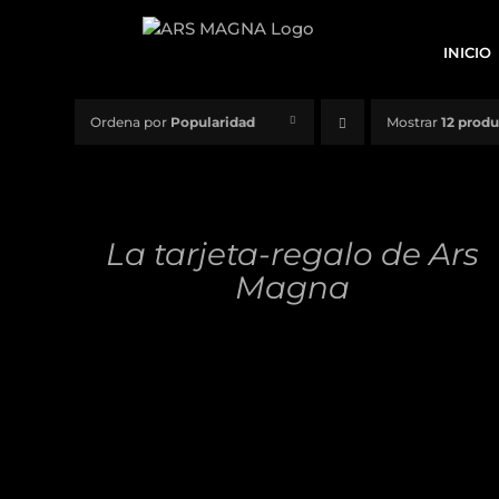
Saltar
al
INICIO
contenido
Ordena por
Popularidad
Mostrar
12 prod
DETALLES
La tarjeta-regalo de Ars
Magna