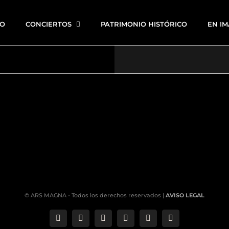
IO
CONCIERTOS
PATRIMONIO HISTÓRICO
EN I
© ARS MAGNA - Todos los derechos reservados |
AVISO LEGAL
Correo
Phone
LinkedIn
YouTube
Facebook
Instagram