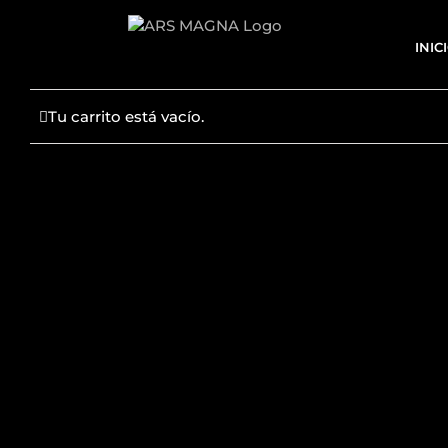
Saltar
al
INIC
contenido
Tu carrito está vacío.