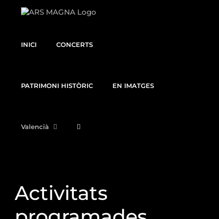
Skip
to
content
INICI
CONCERTS
PATRIMONI HISTÒRIC
EN IMATGES
Valencià
Activitats
programades