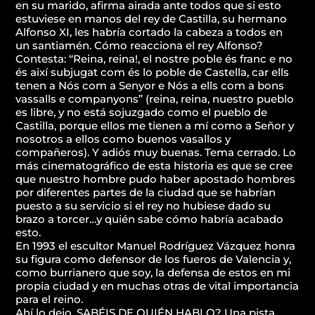
en su marido, afirma airada ante todos que si esto
estuviese en manos del rey de Castilla, su hermano
Alfonso XI, les habría cortado la cabeza a todos en
un santiamén. Cómo reacciona el rey Alfonso?
Contesta: “Reina, reina!, el nostre poble és franc e no
és així subjugat com és lo poble de Castella, car ells
tenen a Nós com a Senyor e Nós a ells com a bons
vassalls e companyons” (reina, reina, nuestro pueblo
es libre, y no está sojuzgado como el pueblo de
Castilla, porque ellos me tienen a mí como a Señor y
nosotros a ellos como buenos vasallos y
compañeros). Y adiós muy buenas. Tema cerrado. Lo
más cinematográfico de esta historia es que se cree
que nuestro hombre pudo haber apostado hombres
por diferentes partes de la ciudad que se habrían
puesto a su servicio si el rey no hubiese dado su
brazo a torcer…y quién sabe cómo habría acabado
esto.
En 1993 el escultor Manuel Rodríguez Vázquez honra
su figura como defensor de los fueros de Valencia y,
como burrianero que soy, la defensa de estos en mi
propia ciudad y en muchas otras de vital importancia
para el reino.
Ahí lo dejo. SABÉIS DE QUIÉN HABLO? Una pista