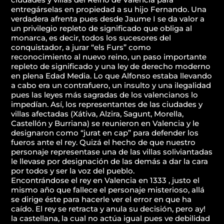
entregárselas en propiedad a su hijo Fernando. Una
verdadera afrenta pues desde Jaume I se da valor a
un privilegio repleto de significado que obliga al
monarca, es decir, todos los sucesores del
conquistador, a jurar “els Furs” como
reconocimiento al nuevo reino, un paso importante
repleto de significado y una ley de derecho moderno
en plena Edad Media. Lo que Alfonso estaba llevando
a cabo era un contrafuero, un insulto y una ilegalidad
pues las leyes más sagradas de los valencianos lo
impedían. Así, los representantes de las ciudades y
villas afectadas (Xátiva, Alzira, Sagunt, Morella,
Castellón y Burriana) se reunieron en Valencia y le
designaron como “jurat en cap” para defender los
fueros ante el rey. Quizá el hecho de que nuestro
personaje representase una de las villas soliviantadas
le llevase por designación de las demás a dar la cara
por todos y ser la voz del pueblo.
Encontrándose el rey en Valencia en 1333 , justo el
mismo año que fallece el personaje misterioso, allá
se dirige éste para hacerle ver el error en que ha
caído. El rey se retracta y anula su decisión, pero ay!
la castellana, la cual no actúa igual pues ve debilidad