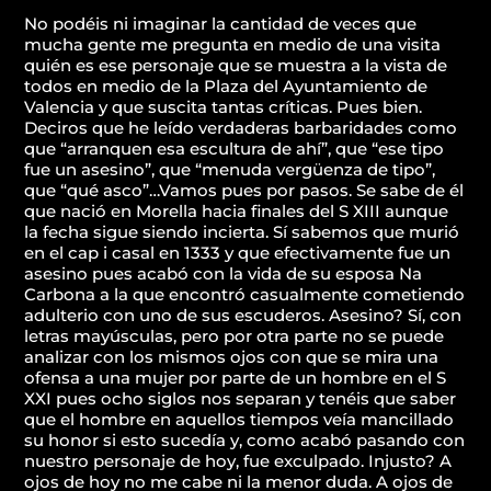
No podéis ni imaginar la cantidad de veces que
mucha gente me pregunta en medio de una visita
quién es ese personaje que se muestra a la vista de
todos en medio de la Plaza del Ayuntamiento de
Valencia y que suscita tantas críticas. Pues bien.
Deciros que he leído verdaderas barbaridades como
que “arranquen esa escultura de ahí”, que “ese tipo
fue un asesino”, que “menuda vergüenza de tipo”,
que “qué asco”…Vamos pues por pasos. Se sabe de él
que nació en Morella hacia finales del S XIII aunque
la fecha sigue siendo incierta. Sí sabemos que murió
en el cap i casal en 1333 y que efectivamente fue un
asesino pues acabó con la vida de su esposa Na
Carbona a la que encontró casualmente cometiendo
adulterio con uno de sus escuderos. Asesino? Sí, con
letras mayúsculas, pero por otra parte no se puede
analizar con los mismos ojos con que se mira una
ofensa a una mujer por parte de un hombre en el S
XXI pues ocho siglos nos separan y tenéis que saber
que el hombre en aquellos tiempos veía mancillado
su honor si esto sucedía y, como acabó pasando con
nuestro personaje de hoy, fue exculpado. Injusto? A
ojos de hoy no me cabe ni la menor duda. A ojos de