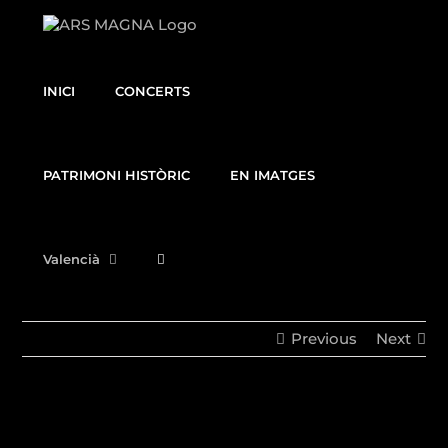
Skip
to
content
INICI
CONCERTS
PATRIMONI HISTÒRIC
EN IMATGES
Valencià
Previous
Next