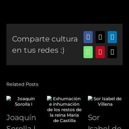
Comparte cultura
Facebook
X
Linke
en tus redes :)
WhatsApp
Pinterest
Email
Related Posts
Joaquín
Sor
Sorolla I
Isabel de