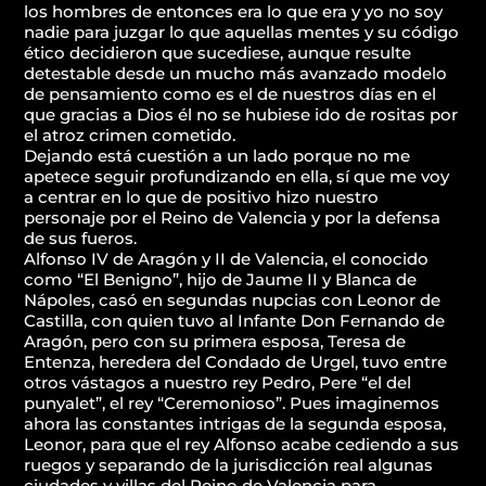
los hombres de entonces era lo que era y yo no soy
nadie para juzgar lo que aquellas mentes y su código
ético decidieron que sucediese, aunque resulte
detestable desde un mucho más avanzado modelo
de pensamiento como es el de nuestros días en el
que gracias a Dios él no se hubiese ido de rositas por
el atroz crimen cometido.
Dejando está cuestión a un lado porque no me
apetece seguir profundizando en ella, sí que me voy
a centrar en lo que de positivo hizo nuestro
personaje por el Reino de Valencia y por la defensa
de sus fueros.
Alfonso IV de Aragón y II de Valencia, el conocido
como “El Benigno”, hijo de Jaume II y Blanca de
Nápoles, casó en segundas nupcias con Leonor de
Castilla, con quien tuvo al Infante Don Fernando de
Aragón, pero con su primera esposa, Teresa de
Entenza, heredera del Condado de Urgel, tuvo entre
otros vástagos a nuestro rey Pedro, Pere “el del
punyalet”, el rey “Ceremonioso”. Pues imaginemos
ahora las constantes intrigas de la segunda esposa,
Leonor, para que el rey Alfonso acabe cediendo a sus
ruegos y separando de la jurisdicción real algunas
ciudades y villas del Reino de Valencia para