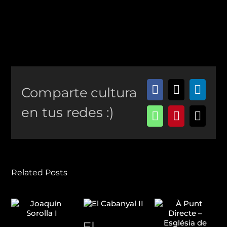
Comparte cultura
Facebook
X
Linke
en tus redes :)
WhatsApp
Pinterest
Email
Related Posts