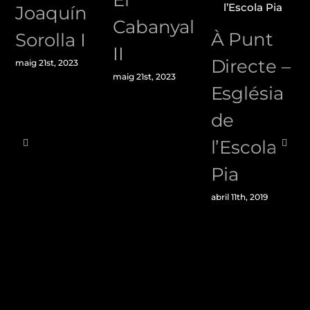
El
Joaquín
Cabanyal
À Punt
Sorolla I
II
Directe –
maig 21st, 2023
maig 21st, 2023
Església
de
l’Escola
Pia
abril 11th, 2019