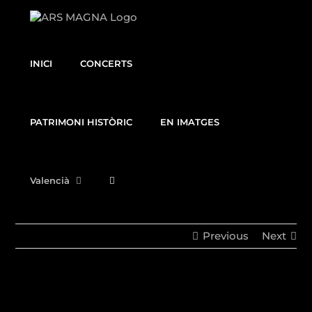
Skip
to
content
INICI
CONCERTS
PATRIMONI HISTÒRIC
EN IMATGES
Valencià
Previous
Next