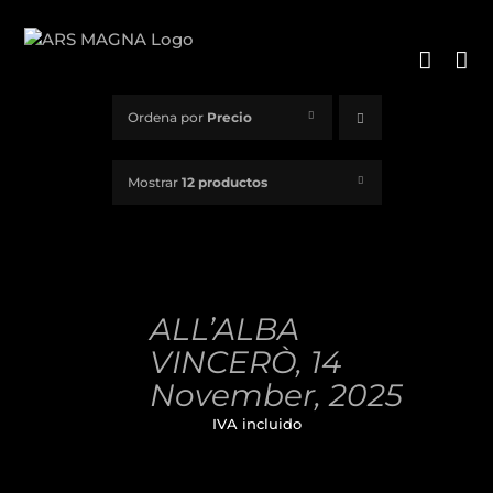
Saltar
al
contenido
Ordena por
Precio
Mostrar
12 productos
AÑADIR
AL
ALL’ALBA
CARRITO
/
VINCERÒ, 14
DETALLES
November, 2025
32,00
€
IVA incluido