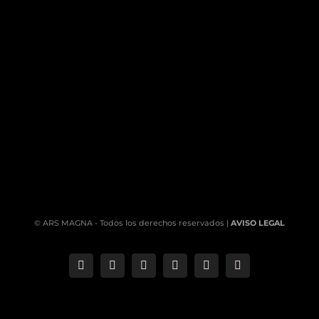
© ARS MAGNA - Todos los derechos reservados |
AVISO LEGAL
Correo
Phone
LinkedIn
YouTube
Facebook
Instagram
electrónico