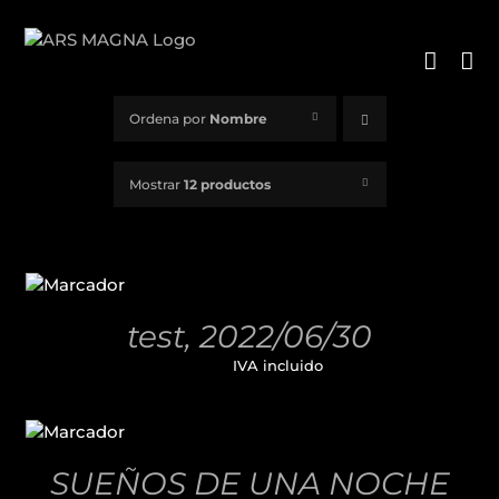
Saltar
al
contenido
Ordena por
Nombre
Mostrar
12 productos
AÑADIR
AL
CARRITO
/
test, 2022/06/30
DETALLES
11,00
€
IVA incluido
AÑADIR
AL
CARRITO
/
SUEÑOS DE UNA NOCHE
DETALLES