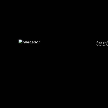
32,00
DETALLES
AÑADIR
AL
tes
CARRITO
/
11,00
€
DETALLES