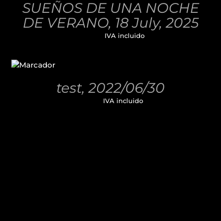
SUEÑOS DE UNA NOCHE
DETALLES
DE VERANO, 18 July, 2025
32,00
€
IVA incluido
AÑADIR
AL
CARRITO
/
test, 2022/06/30
DETALLES
11,00
€
IVA incluido