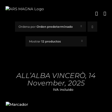
Saltar
al
contenido
Ordena por
Orden predeterminado
Mostrar
12 productos
AÑADIR
AL
CARRITO
/
ALL’ALBA VINCERÒ, 14
DETALLES
November, 2025
32,00
€
IVA incluido
AÑADIR
AL
CARRITO
/