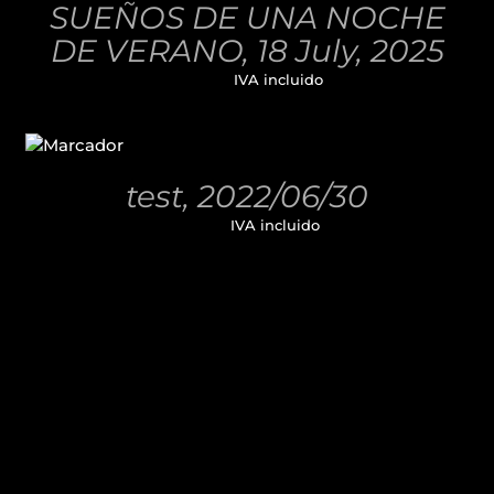
SUEÑOS DE UNA NOCHE
DETALLES
DE VERANO, 18 July, 2025
32,00
€
IVA incluido
AÑADIR
AL
CARRITO
/
test, 2022/06/30
DETALLES
11,00
€
IVA incluido