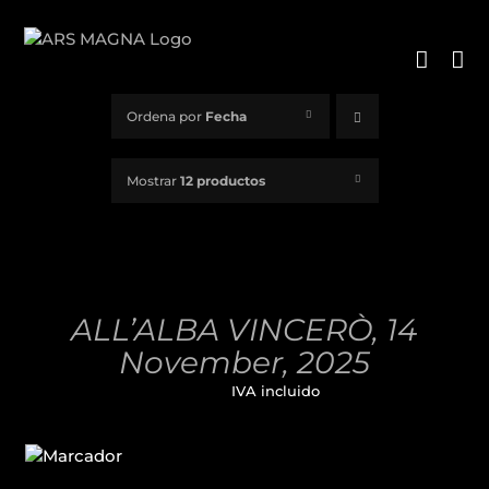
Saltar
al
contenido
Ordena por
Fecha
Mostrar
12 productos
AÑADIR
AL
CARRITO
/
ALL’ALBA VINCERÒ, 14
DETALLES
November, 2025
32,00
€
IVA incluido
AÑADIR
AL
CARRITO
/