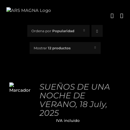
Saltar
al
contenido
Ordena por
Popularidad
Mostrar
12 productos
AÑADIR
AL
SUEÑOS DE UNA
CARRITO
NOCHE DE
/
DETALLES
VERANO, 18 July,
2025
32,00
€
IVA incluido