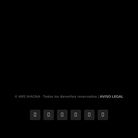
© ARS MAGNA - Todos los derechos reservados |
AVISO LEGAL
Correo
Phone
LinkedIn
YouTube
Facebook
Instagram
electrónico