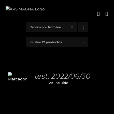
Saltar
al
contenido
Ordena por
Nombre
Mostrar
12 productos
AÑADIR
AL
test, 2022/06/30
CARRITO
11,00
€
IVA incluido
/
DETALLES