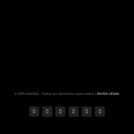
© ARS MAGNA - Todos los derechos reservados |
AVISO LEGAL
Correo
Phone
LinkedIn
YouTube
Facebook
Instagram
electrónico