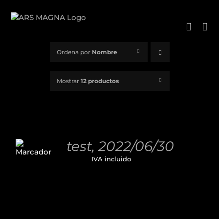
Saltar
al
contenido
Ordena por
Nombre
Mostrar
12 productos
AÑADIR
AL
test, 2022/06/30
CARRITO
11,00
€
IVA incluido
/
DETALLES