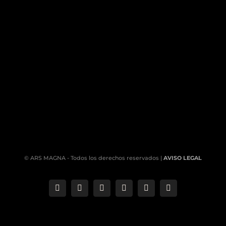
© ARS MAGNA - Todos los derechos reservados |
AVISO LEGAL
Correo
Phone
LinkedIn
YouTube
Facebook
Instagram
electrónico