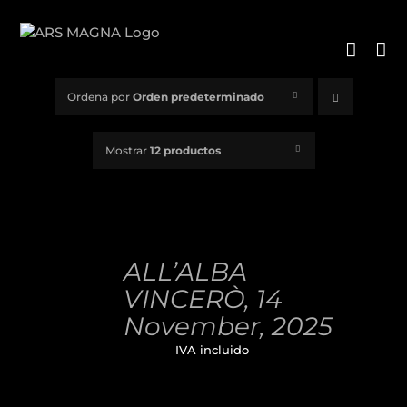
Saltar
al
contenido
Ordena por
Orden predeterminado
Mostrar
12 productos
AÑADIR
AL
ALL’ALBA
CARRITO
/
VINCERÒ, 14
DETALLES
November, 2025
32,00
€
IVA incluido