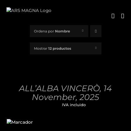
Saltar
al
contenido
Ordena por
Nombre
Mostrar
12 productos
AÑADIR
AL
CARRITO
/
ALL’ALBA VINCERÒ, 14
DETALLES
November, 2025
32,00
€
IVA incluido
AÑADIR
AL
CARRITO
/