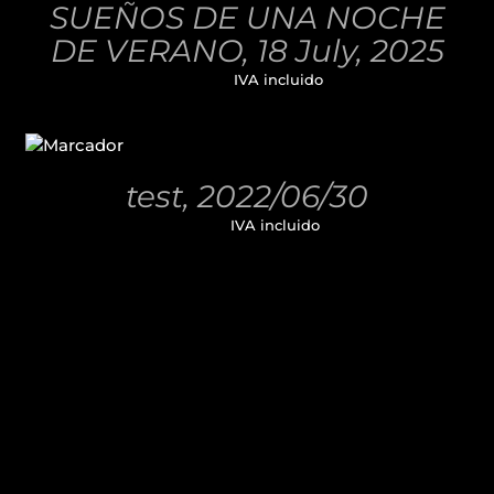
SUEÑOS DE UNA NOCHE
DETALLES
DE VERANO, 18 July, 2025
32,00
€
IVA incluido
AÑADIR
AL
CARRITO
/
test, 2022/06/30
DETALLES
11,00
€
IVA incluido