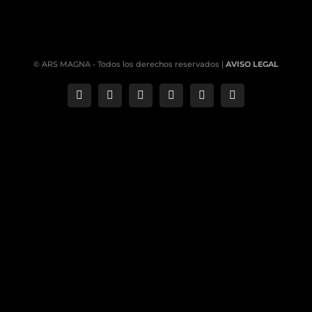
© ARS MAGNA - Todos los derechos reservados |
AVISO LEGAL
Correo
Phone
LinkedIn
YouTube
Facebook
Instagram
electrónico