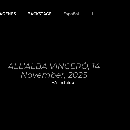
MÁGENES
BACKSTAGE
Español
AÑADIR
AL
CARRITO
/
ALL’ALBA VINCERÒ, 14
DETALLES
November, 2025
32,00
€
IVA incluido