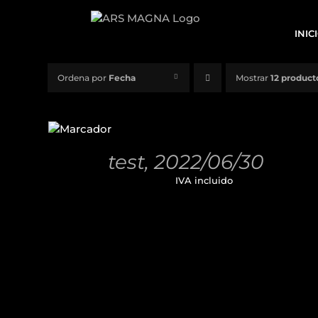
Saltar
al
INIC
contenido
Ordena por
Fecha
Mostrar
12 product
AÑADIR
AL
CARRITO
/
test, 2022/06/30
DETALLES
11,00
€
IVA incluido