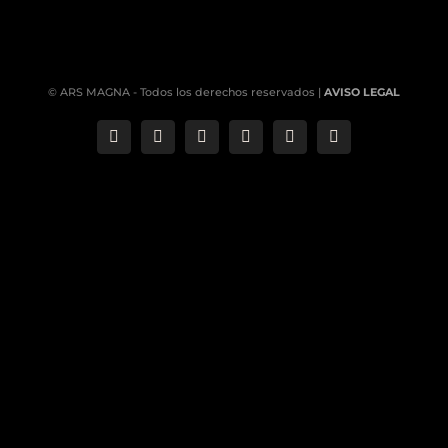
© ARS MAGNA - Todos los derechos reservados |
AVISO LEGAL
Correo
Phone
LinkedIn
YouTube
Facebook
Instagram
electrónico