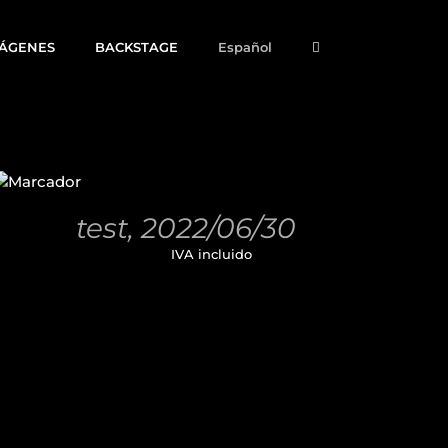
MÁGENES
BACKSTAGE
Español
AÑADIR
AL
CARRITO
/
test, 2022/06/30
DETALLES
11,00
€
IVA incluido