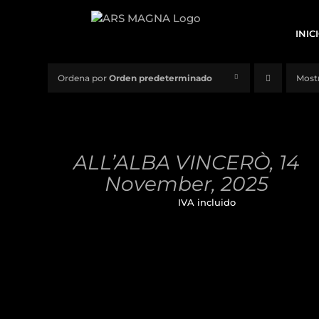
Saltar
al
INIC
contenido
Ordena por
Orden predeterminado
Most
AÑADIR
AL
CARRITO
/
ALL’ALBA VINCERÒ, 14
DETALLES
November, 2025
32,00
€
IVA incluido