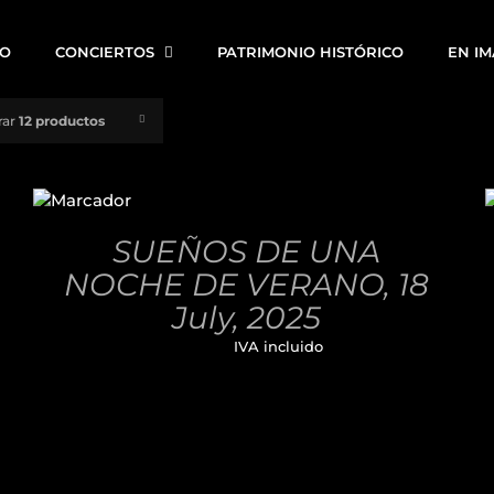
IO
CONCIERTOS
PATRIMONIO HISTÓRICO
EN I
rar
12 productos
AÑADIR
AL
CARRITO
/
SUEÑOS DE UNA
DETALLES
NOCHE DE VERANO, 18
July, 2025
32,00
€
IVA incluido