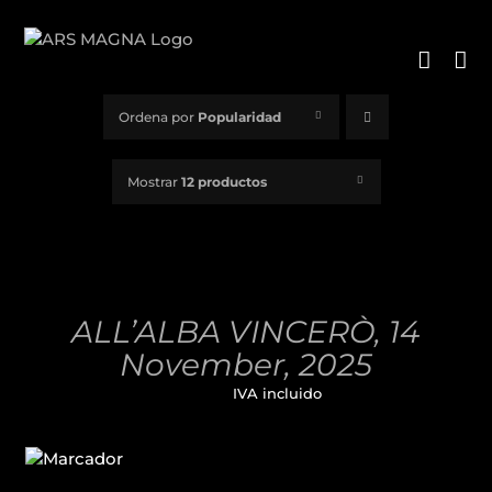
Saltar
al
contenido
Ordena por
Popularidad
Mostrar
12 productos
AÑADIR
AL
CARRITO
/
ALL’ALBA VINCERÒ, 14
DETALLES
November, 2025
32,00
€
IVA incluido
AÑADIR
AL
CARRITO
/