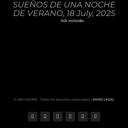
SUEÑOS DE UNA NOCHE
DETALLES
DE VERANO, 18 July, 2025
32,00
€
IVA incluido
© ARS MAGNA - Todos los derechos reservados |
AVISO LEGAL
Correo
Phone
LinkedIn
YouTube
Facebook
Instagram
electrónico