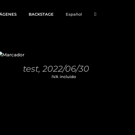
MÁGENES
BACKSTAGE
Español
AÑADIR
AL
CARRITO
/
test, 2022/06/30
DETALLES
11,00
€
IVA incluido