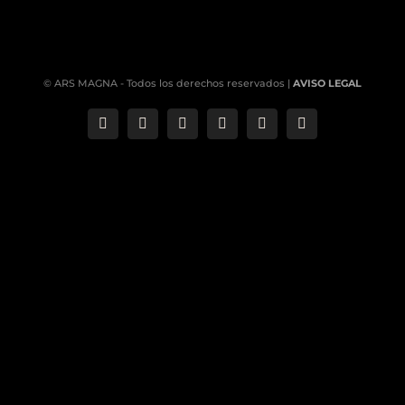
© ARS MAGNA - Todos los derechos reservados |
AVISO LEGAL
Correo
Phone
LinkedIn
YouTube
Facebook
Instagram
electrónico