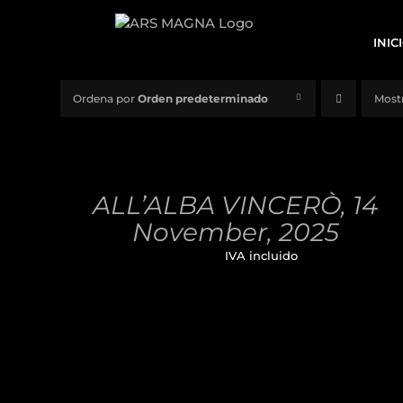
Saltar
al
INIC
contenido
Ordena por
Orden predeterminado
Most
AÑADIR
AL
CARRITO
/
ALL’ALBA VINCERÒ, 14
DETALLES
November, 2025
32,00
€
IVA incluido