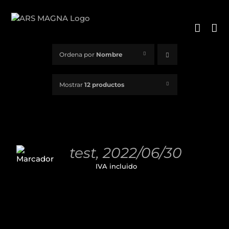
Saltar
al
contenido
Ordena por
Nombre
Mostrar
12 productos
AÑADIR
AL
test, 2022/06/30
CARRITO
11,00
€
IVA incluido
/
DETALLES