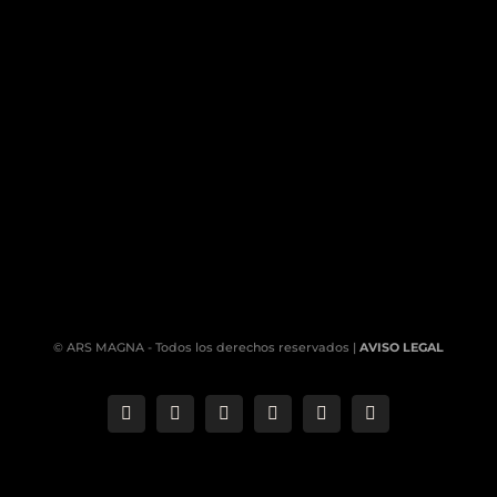
© ARS MAGNA - Todos los derechos reservados |
AVISO LEGAL
Correo
Phone
LinkedIn
YouTube
Facebook
Instagram
electrónico