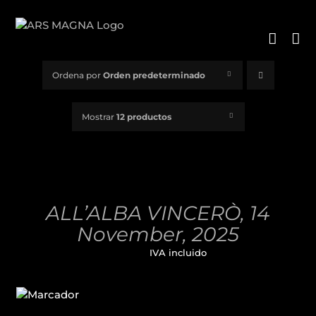
Saltar
al
contenido
Ordena por
Orden predeterminado
Mostrar
12 productos
AÑADIR
AL
CARRITO
/
ALL’ALBA VINCERÒ, 14
DETALLES
November, 2025
32,00
€
IVA incluido
AÑADIR
AL
CARRITO
/