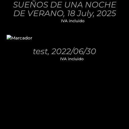
SUEÑOS DE UNA NOCHE
DETALLES
DE VERANO, 18 July, 2025
32,00
€
IVA incluido
AÑADIR
AL
CARRITO
/
test, 2022/06/30
DETALLES
11,00
€
IVA incluido