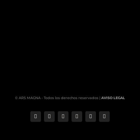
© ARS MAGNA - Todos los derechos reservados |
AVISO LEGAL
Correo
Phone
LinkedIn
YouTube
Facebook
Instagram
electrónico