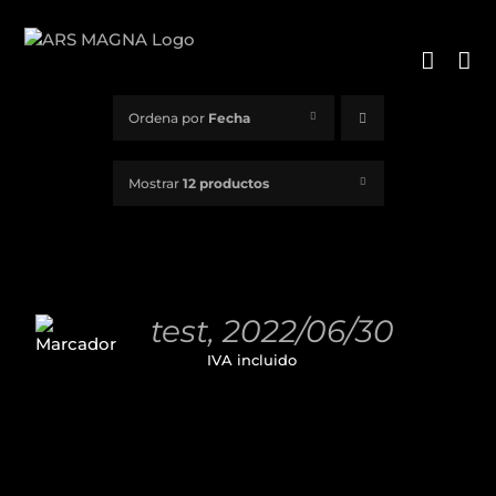
Saltar
al
contenido
Ordena por
Fecha
Mostrar
12 productos
AÑADIR
AL
test, 2022/06/30
CARRITO
11,00
€
IVA incluido
/
DETALLES