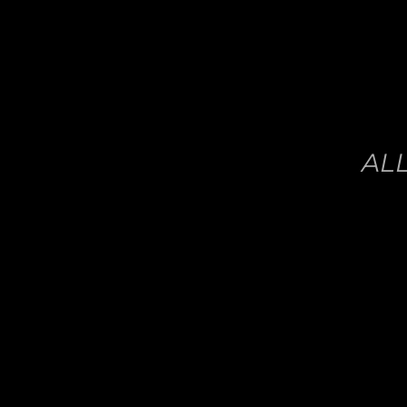
32,00
DETALLES
AÑADIR
AL
ALL
CARRITO
/
32,00
DETALLES