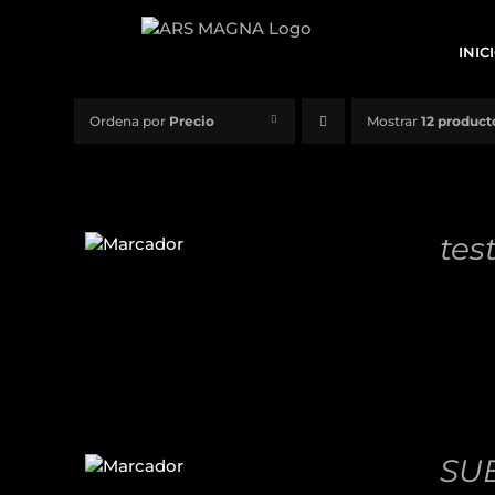
Saltar
al
INIC
contenido
Ordena por
Precio
Mostrar
12 product
AÑADIR
AL
tes
CARRITO
/
11,00
€
DETALLES
AÑADIR
AL
SUE
CARRITO
/