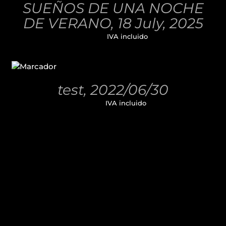
SUEÑOS DE UNA NOCHE
DETALLES
DE VERANO, 18 July, 2025
32,00
€
IVA incluido
AÑADIR
AL
CARRITO
/
test, 2022/06/30
DETALLES
11,00
€
IVA incluido