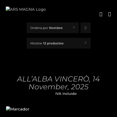
Saltar
al
contenido
Ordena por
Nombre
Mostrar
12 productos
AÑADIR
AL
CARRITO
/
ALL’ALBA VINCERÒ, 14
DETALLES
November, 2025
32,00
€
IVA incluido
AÑADIR
AL
CARRITO
/