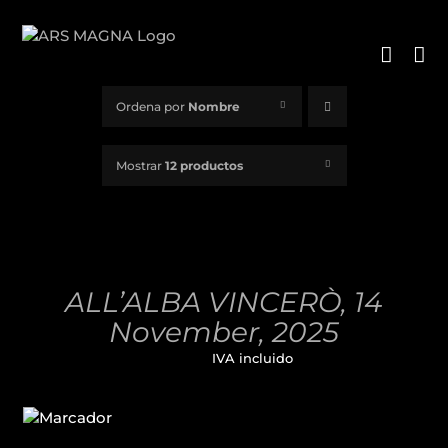
Saltar
al
contenido
Ordena por
Nombre
Mostrar
12 productos
AÑADIR
AL
CARRITO
/
ALL’ALBA VINCERÒ, 14
DETALLES
November, 2025
32,00
€
IVA incluido
AÑADIR
AL
CARRITO
/