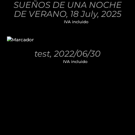
SUEÑOS DE UNA NOCHE
DETALLES
DE VERANO, 18 July, 2025
32,00
€
IVA incluido
AÑADIR
AL
CARRITO
/
test, 2022/06/30
DETALLES
11,00
€
IVA incluido