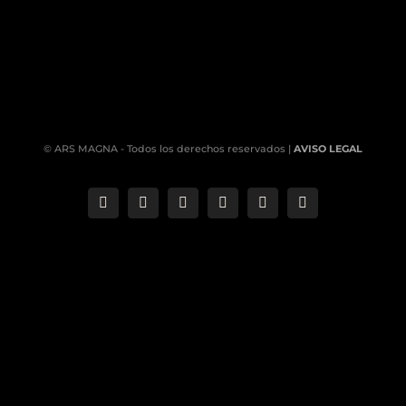
© ARS MAGNA - Todos los derechos reservados |
AVISO LEGAL
Correo
Phone
LinkedIn
YouTube
Facebook
Instagram
electrónico