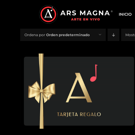
Saltar
al
INICIO
contenido
Ordena por
Orden predeterminado
Most
DETALLES