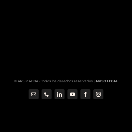
© ARS MAGNA - Todos los derechos reservados |
AVISO LEGAL
Correo
Phone
LinkedIn
YouTube
Facebook
Instagram
electrónico