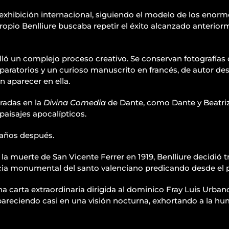
hibición internacional, siguiendo el modelo de los enormes
propio Benlliure buscaba repetir el éxito alcanzado anterio
lló un complejo proceso creativo. Se conservan fotografías 
paratorios y un curioso manuscrito en francés, de autor d
n aparecer en ella.
iradas en la
Divina Comedia
de Dante, como Dante y Beatriz
aisajes apocalípticos.
 años después.
la muerte de San Vicente Ferrer en 1919, Benlliure decidió 
ncia monumental del santo valenciano predicando desde el pú
na carta extraordinaria dirigida al dominico Fray Luis Urb
apareciendo casi en una visión nocturna, exhortando a la h