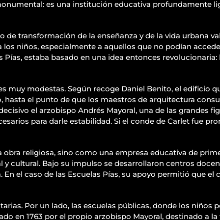
onumental: es una institución educativa profundamente ligada 
to de transformación de la enseñanza y de la vida urbana va
los niños, especialmente a aquellos que no podían acceder 
 Pías, estaba basado en una idea entonces revolucionaria: 
s muy modestas. Según recoge Daniel Benito, el edificio que
 hasta el punto de que los maestros de arquitectura consu
isivo el arzobispo Andrés Mayoral, una de las grandes figur
cesarios para darle estabilidad. Si el conde de Carlet fue p
 obra religiosa, sino como una empresa educativa de prime
 y cultural. Bajo su impulso se desarrollaron centros docent
. En el caso de las Escuelas Pías, su apoyo permitió que el c
ias. Por un lado, las escuelas públicas, donde los niños p
ado en 1763 por el propio arzobispo Mayoral, destinado a la