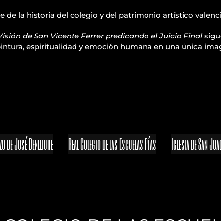
de la historia del colegio y del patrimonio artístico valenc
Visión de San Vicente Ferrer predicando el Juicio Final
sigu
 pintura, espiritualidad y emoción humana en una única ima
nzo de José Benlliure
Real Colegio de las Escuelas Pías
Iglesia de San Joa