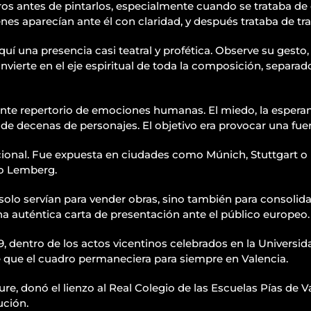
s antes de pintarlos, especialmente cuando se trataba de e
nes aparecían ante él con claridad, y después trataba de tras
uí una presencia casi teatral y profética. Observe su gesto,
nvierte en el eje espiritual de toda la composición, separa
nte repertorio de emociones humanas. El miedo, la esperanz
s de decenas de personajes. El objetivo era provocar una fu
acional. Fue expuesta en ciudades como Múnich, Stuttgart o 
 o Lemberg.
lo servían para vender obras, sino también para consolidar e
a auténtica carta de presentación ante el público europeo.
, dentro de los actos vicentinos celebrados en la Universid
 que el cuadro permaneciera para siempre en Valencia.
liure, donó el lienzo al Real Colegio de las Escuelas Pías de
ución.