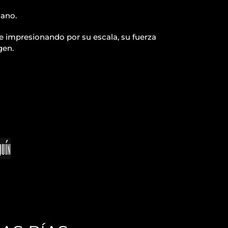
iano.
e impresionando por su escala, su fuerza
gen.
quín